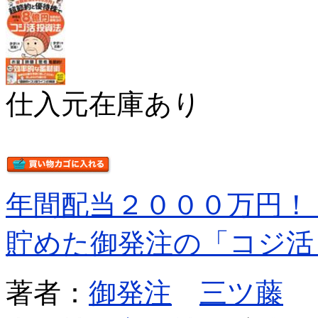
仕入元在庫あり
年間配当２０００万円！
貯めた御発注の「コジ活
著者：
御発注
三ツ藤