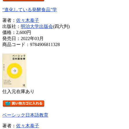
“進化している発酵食品”学
著者：
佐々木泰子
出版社：
明治大学出版会
(四六判)
価格：
2,600円
発売日：2022年03月
商品コード：9784906811328
仕入元在庫あり
ベーシック日本語教育
著者：
佐々木泰子