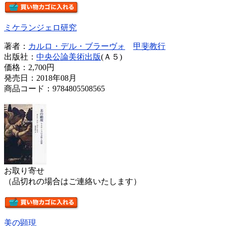
ミケランジェロ研究
著者：
カルロ・デル・ブラーヴォ
甲斐教行
出版社：
中央公論美術出版
(Ａ５)
価格：
2,700円
発売日：2018年08月
商品コード：9784805508565
お取り寄せ
（品切れの場合はご連絡いたします）
美の顕現