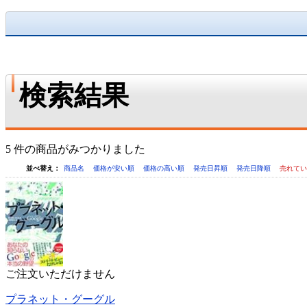
検索結果
5 件の商品がみつかりました
並べ替え：
商品名
価格が安い順
価格の高い順
発売日昇順
発売日降順
売れて
ご注文いただけません
プラネット・グーグル