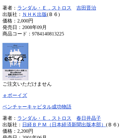
著者：
ランダル・Ｅ．ストロス
吉田晋治
出版社：
ＮＨＫ出版
(Ｂ６)
価格：
2,000円
発売日：2008年09月
商品コード：9784140813225
ご注文いただけません
ｅボーイズ
ベンチャーキャピタル成功物語
著者：
ランダル・Ｅ．ストロス
春日井晶子
出版社：
日経ＢＰＭ（日本経済新聞出版本部）
(Ｂ６)
価格：
2,200円
発売日：2001年06月