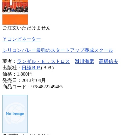
ご注文いただけません
Ｙコンビネーター
シリコンバレー最強のスタートアップ養成スクール
著者：
ランダル・Ｅ．ストロス
滑川海彦
高橋信夫
出版社：
日経ＢＰ
(Ｂ６)
価格：
1,800円
発売日：2013年04月
商品コード：9784822249465