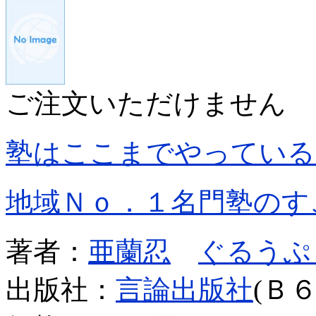
ご注文いただけません
塾はここまでやっている
地域Ｎｏ．１名門塾のす
著者：
亜蘭忍
ぐるうぷ
出版社：
言論出版社
(Ｂ６