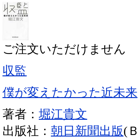
ご注文いただけません
収監
僕が変えたかった近未来
著者：
堀江貴文
出版社：
朝日新聞出版
(