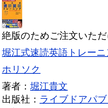
絶版のためご注文いただ
堀江式速読英語トレーニ
ホリソク
著者：
堀江貴文
出版社：
ライブドアパブ