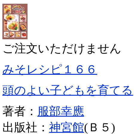
ご注文いただけません
みそレシピ１６６
頭のよい子どもを育てる
著者：
服部幸應
出版社：
神宮館
(Ｂ５)