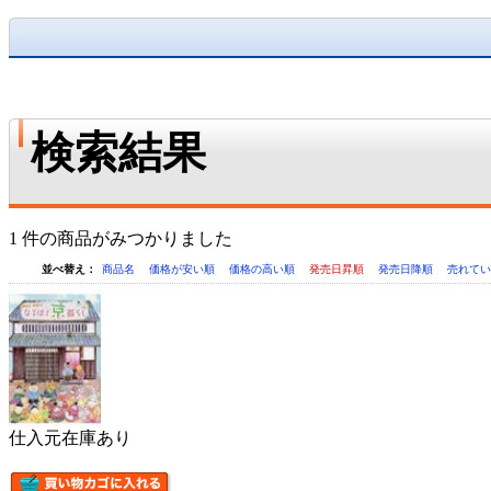
検索結果
1 件の商品がみつかりました
並べ替え：
商品名
価格が安い順
価格の高い順
発売日昇順
発売日降順
売れて
仕入元在庫あり