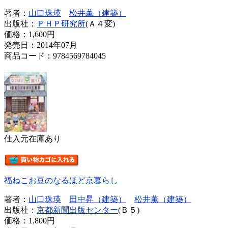
著者：
山口珠瑛
松井薫（建築）
出版社：
ＰＨＰ研究所
(Ａ４変)
価格：
1,600円
発売日：2014年07月
商品コード：9784569784045
仕入元在庫あり
福ねこお豆のなるほど京暮らし
著者：
山口珠瑛
田中昇（建築）
松井薫（建築）
出版社：
京都新聞出版センター
(Ｂ５)
価格：
1,800円