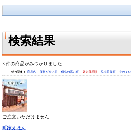
検索結果
3 件の商品がみつかりました
並べ替え：
商品名
価格が安い順
価格の高い順
発売日昇順
発売日降順
売れて
ご注文いただけません
町家えほん