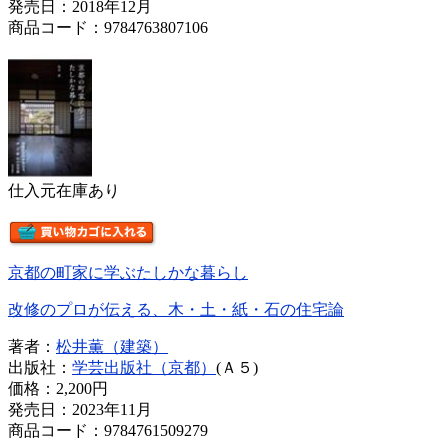
発売日：2018年12月
商品コード：9784763807106
仕入元在庫あり
京都の町家に学ぶたしかな暮らし
改修のプロが伝える、木・土・紙・石の住宅論
著者：
松井薫（建築）
出版社：
学芸出版社（京都）
(Ａ５)
価格：
2,200円
発売日：2023年11月
商品コード：9784761509279