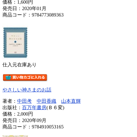
価格：
1,600円
発売日：2020年01月
商品コード：9784773089363
仕入元在庫あり
やさしい神さまのお話
著者：
中田考
中田香織
山本直輝
出版社：
百万年書房
(Ｂ６変)
価格：
2,000円
発売日：2020年09月
商品コード：9784910053165