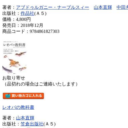
著者：
アブドゥルガニー・ナーブルスィー
山本直輝
中田
出版社：
作品社
(Ａ５)
価格：
4,800円
発売日：2018年12月
商品コード：9784861827303
お取り寄せ
（品切れの場合はご連絡いたします）
レオパの教科書
著者：
山本直輝
出版社：
笠倉出版社
(Ａ５)