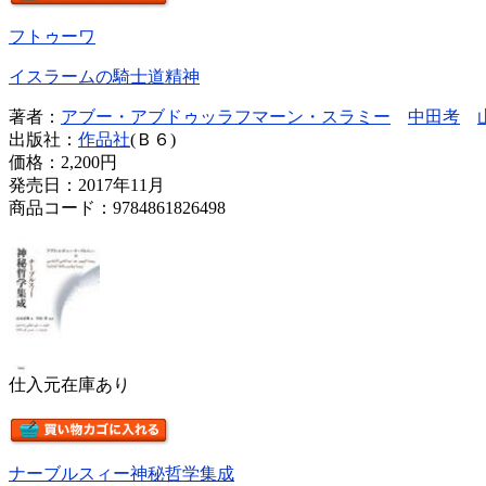
フトゥーワ
イスラームの騎士道精神
著者：
アブー・アブドゥッラフマーン・スラミー
中田考
出版社：
作品社
(Ｂ６)
価格：
2,200円
発売日：2017年11月
商品コード：9784861826498
仕入元在庫あり
ナーブルスィー神秘哲学集成