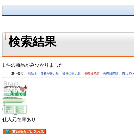
検索結果
1 件の商品がみつかりました
並べ替え：
商品名
価格が安い順
価格の高い順
発売日昇順
発売日降順
売れて
仕入元在庫あり