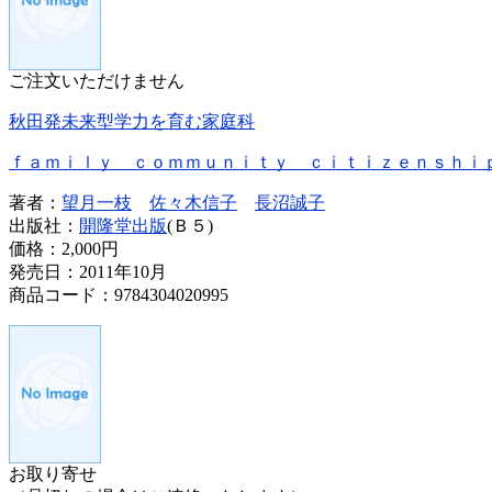
ご注文いただけません
秋田発未来型学力を育む家庭科
ｆａｍｉｌｙ ｃｏｍｍｕｎｉｔｙ ｃｉｔｉｚｅｎｓｈｉ
著者：
望月一枝
佐々木信子
長沼誠子
出版社：
開隆堂出版
(Ｂ５)
価格：
2,000円
発売日：2011年10月
商品コード：9784304020995
お取り寄せ