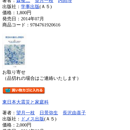
著者：
森俊二
望月一枝
内田理
出版社：
学事出版
(Ａ５)
価格：
1,800円
発売日：2014年07月
商品コード：9784761920616
お取り寄せ
（品切れの場合はご連絡いたします）
東日本大震災と家庭科
著者：
望月一枝
日景弥生
長沢由喜子
出版社：
ドメス出版
(Ａ５)
価格：
2,000円