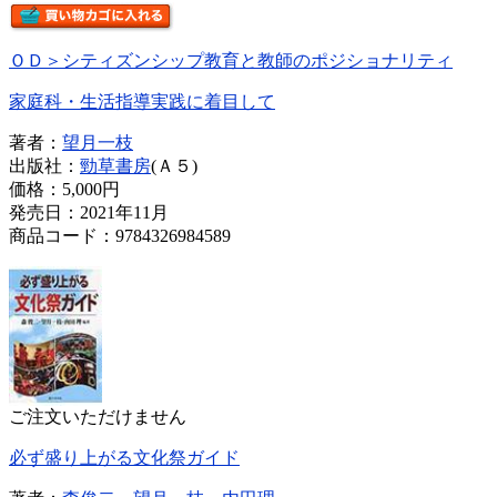
ＯＤ＞シティズンシップ教育と教師のポジショナリティ
家庭科・生活指導実践に着目して
著者：
望月一枝
出版社：
勁草書房
(Ａ５)
価格：
5,000円
発売日：2021年11月
商品コード：9784326984589
ご注文いただけません
必ず盛り上がる文化祭ガイド