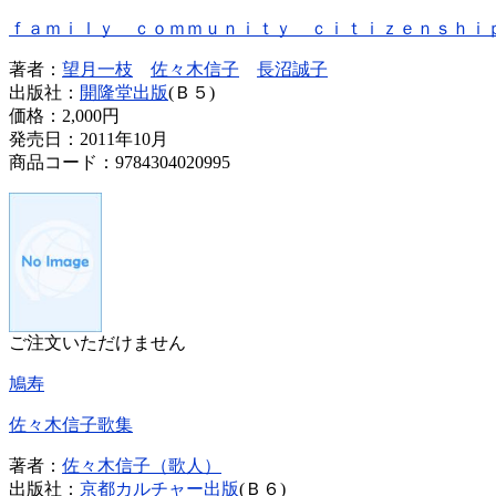
ｆａｍｉｌｙ ｃｏｍｍｕｎｉｔｙ ｃｉｔｉｚｅｎｓｈｉ
著者：
望月一枝
佐々木信子
長沼誠子
出版社：
開隆堂出版
(Ｂ５)
価格：
2,000円
発売日：2011年10月
商品コード：9784304020995
ご注文いただけません
鳩寿
佐々木信子歌集
著者：
佐々木信子（歌人）
出版社：
京都カルチャー出版
(Ｂ６)