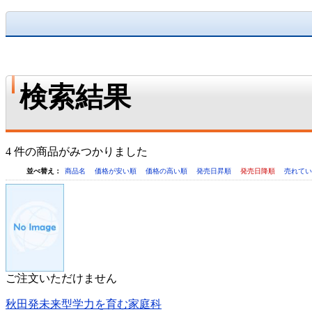
検索結果
4 件の商品がみつかりました
並べ替え：
商品名
価格が安い順
価格の高い順
発売日昇順
発売日降順
売れて
ご注文いただけません
秋田発未来型学力を育む家庭科