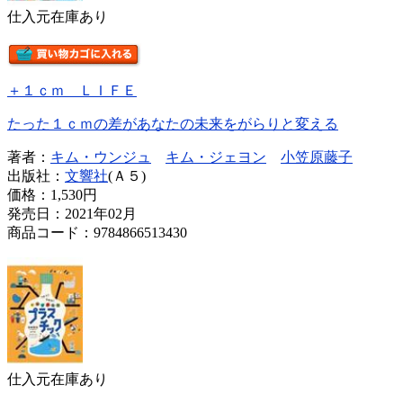
仕入元在庫あり
＋１ｃｍ ＬＩＦＥ
たった１ｃｍの差があなたの未来をがらりと変える
著者：
キム・ウンジュ
キム・ジェヨン
小笠原藤子
出版社：
文響社
(Ａ５)
価格：
1,530円
発売日：2021年02月
商品コード：9784866513430
仕入元在庫あり