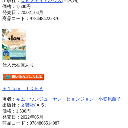
出版社：
ＣＥメディアハウス
(四六判)
価格：
1,600円
発売日：2023年04月
商品コード：9784484222370
仕入元在庫あり
＋１ｃｍ ＩＤＥＡ
著者：
キム・ウンジュ
ヤン・ヒョンジョン
小笠原藤子
出版社：
文響社
(Ａ５)
価格：
1,530円
発売日：2022年05月
商品コード：9784866514987