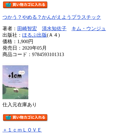
つかう？やめる？かんがえようプラスチック
著者：
田崎智宏
清水知佐子
キム・ウンジュ
出版社：
ほるぷ出版
(Ａ４)
価格：
1,900円
発売日：2020年05月
商品コード：9784593101313
仕入元在庫あり
＋１ｃｍＬＯＶＥ