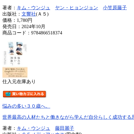
著者：
キム・ウンジュ
ヤン・ヒョンジョン
小笠原藤子
出版社：
文響社
(Ａ５)
価格：
1,780円
発売日：2024年10月
商品コード：9784866518374
仕入元在庫あり
悩みの多い３０歳へ。
世界最高の人材たちと働きながら学んだ自分らしく成功する
著者：
キム・ウンジュ
藤田麗子