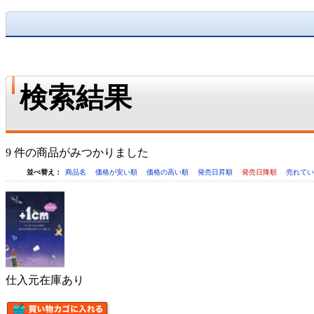
検索結果
9 件の商品がみつかりました
並べ替え：
商品名
価格が安い順
価格の高い順
発売日昇順
発売日降順
売れて
仕入元在庫あり