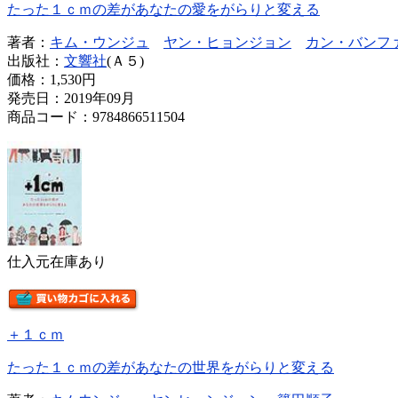
たった１ｃｍの差があなたの愛をがらりと変える
著者：
キム・ウンジュ
ヤン・ヒョンジョン
カン・バンフ
出版社：
文響社
(Ａ５)
価格：
1,530円
発売日：2019年09月
商品コード：9784866511504
仕入元在庫あり
＋１ｃｍ
たった１ｃｍの差があなたの世界をがらりと変える