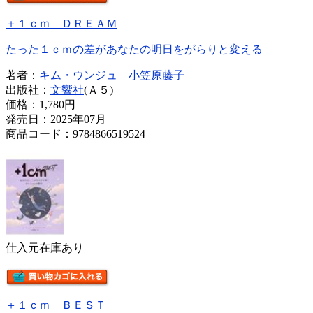
＋１ｃｍ ＤＲＥＡＭ
たった１ｃｍの差があなたの明日をがらりと変える
著者：
キム・ウンジュ
小笠原藤子
出版社：
文響社
(Ａ５)
価格：
1,780円
発売日：2025年07月
商品コード：9784866519524
仕入元在庫あり
＋１ｃｍ ＢＥＳＴ