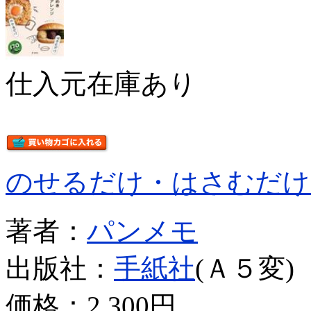
仕入元在庫あり
のせるだけ・はさむだけ
著者：
パンメモ
出版社：
手紙社
(Ａ５変)
価格：
2,300円