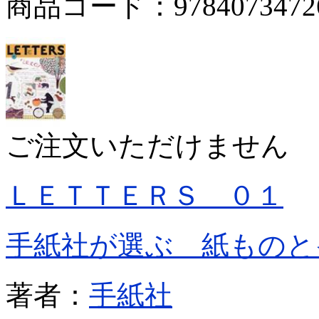
商品コード：9784073472
ご注文いただけません
ＬＥＴＴＥＲＳ ０１
手紙社が選ぶ 紙ものと
著者：
手紙社