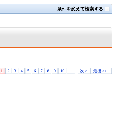
条件を変えて検索する
1
2
3
4
5
6
7
8
9
10
11
次 >
最後 >>