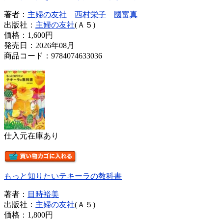
著者：
主婦の友社
西村栄子
國富真
出版社：
主婦の友社
(Ａ５)
価格：
1,600円
発売日：2026年08月
商品コード：9784074633036
仕入元在庫あり
もっと知りたいテキーラの教科書
著者：
目時裕美
出版社：
主婦の友社
(Ａ５)
価格：
1,800円