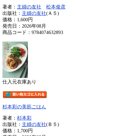
著者：
主婦の友社
松本俊彦
出版社：
主婦の友社
(Ａ５)
価格：
1,600円
発売日：2026年08月
商品コード：9784074632893
仕入元在庫あり
杉本彩の美筋ごはん
著者：
杉本彩
出版社：
主婦の友社
(Ｂ５)
価格：
1,700円