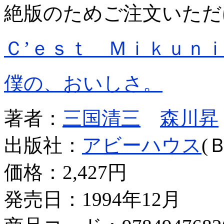
絶版のためご注文いただ
Ｃ’ｅｓｔ Ｍｉｋｕｎ
僕の、おいしさ。
著者：
三国清三
森川昇
出版社：
アビーハウス
(
価格：
2,427円
発売日：1994年12月