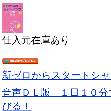
仕入元在庫あり
新ゼロからスタートシャ
音声ＤＬ版 １日１０分
びる！