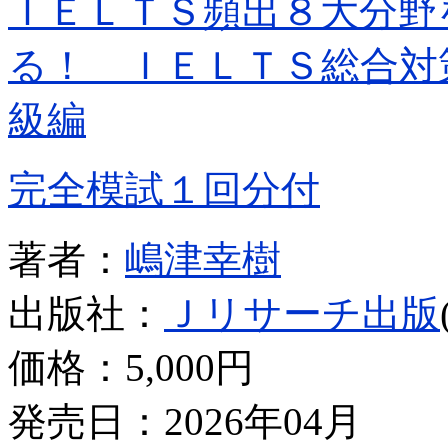
ＩＥＬＴＳ頻出８大分野
る！ ＩＥＬＴＳ総合対
級編
完全模試１回分付
著者：
嶋津幸樹
出版社：
Ｊリサーチ出版
価格：
5,000円
発売日：2026年04月