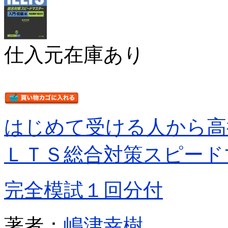
仕入元在庫あり
はじめて受ける人から高
ＬＴＳ総合対策スピード
完全模試１回分付
著者：
嶋津幸樹