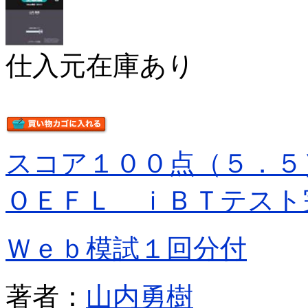
仕入元在庫あり
スコア１００点（５．５
ＯＥＦＬ ｉＢＴテスト
Ｗｅｂ模試１回分付
著者：
山内勇樹