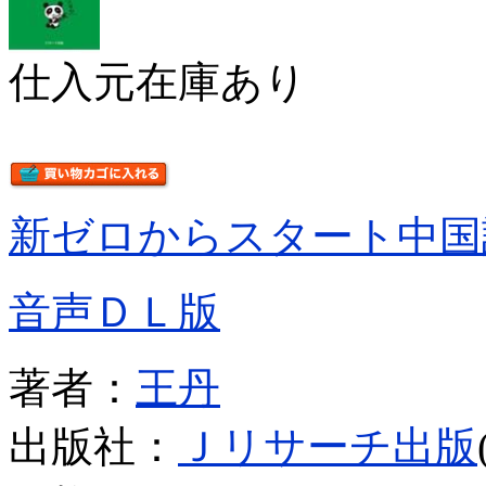
仕入元在庫あり
新ゼロからスタート中国
音声ＤＬ版
著者：
王丹
出版社：
Ｊリサーチ出版