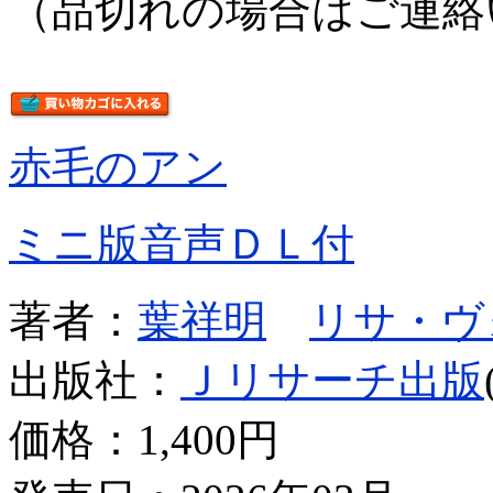
（品切れの場合はご連絡
赤毛のアン
ミニ版音声ＤＬ付
著者：
葉祥明
リサ・ヴ
出版社：
Ｊリサーチ出版
価格：
1,400円