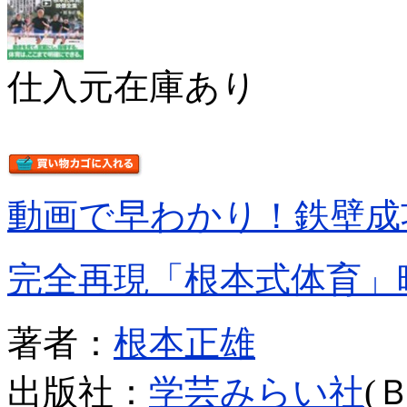
仕入元在庫あり
動画で早わかり！鉄壁成
完全再現「根本式体育」
著者：
根本正雄
出版社：
学芸みらい社
(