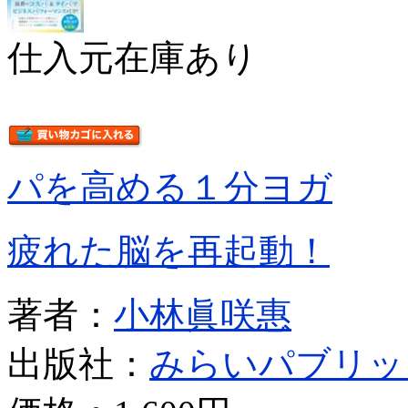
仕入元在庫あり
パを高める１分ヨガ
疲れた脳を再起動！
著者：
小林眞咲惠
出版社：
みらいパブリッ