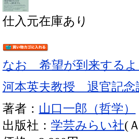
仕入元在庫あり
なお 希望が到来するよ
河本英夫教授 退官記念
著者：
山口一郎（哲学）
出版社：
学芸みらい社
(