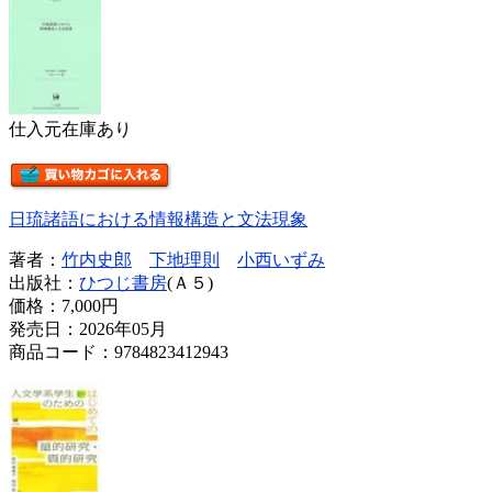
仕入元在庫あり
日琉諸語における情報構造と文法現象
著者：
竹内史郎
下地理則
小西いずみ
出版社：
ひつじ書房
(Ａ５)
価格：
7,000円
発売日：2026年05月
商品コード：9784823412943