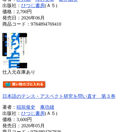
出版社：
ひつじ書房
(Ａ５)
価格：
2,700円
発売日：2026年06月
商品コード：9784894769410
仕入元在庫あり
日本語のテンス・アスペクト研究を問い直す 第３巻
著者：
稲垣俊史
庵功雄
出版社：
ひつじ書房
(Ａ５)
価格：
3,600円
発売日：2026年05月
商品コード：9784894767836