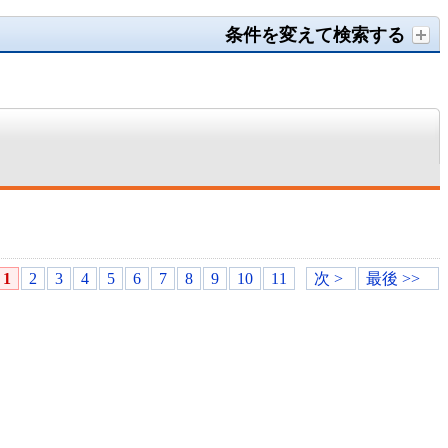
条件を変えて検索する
1
2
3
4
5
6
7
8
9
10
11
次 >
最後 >>