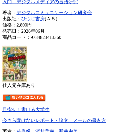
入門 デジタルメディアの言語研究
著者：
デジタルコミュニケーション研究会
出版社：
ひつじ書房
(Ａ５)
価格：
2,800円
発売日：2026年06月
商品コード：9784823413360
仕入元在庫あり
目指せ！書ける大学生
今さら聞けないレポート・論文、メールの書き方
著者：
朴秀娟
澤村美幸
新井由美