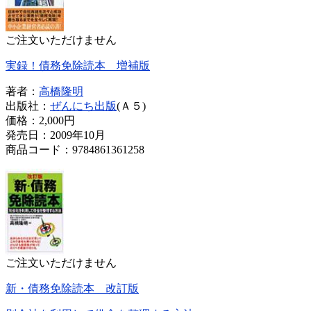
ご注文いただけません
実録！債務免除読本 増補版
著者：
高橋隆明
出版社：
ぜんにち出版
(Ａ５)
価格：
2,000円
発売日：2009年10月
商品コード：9784861361258
ご注文いただけません
新・債務免除読本 改訂版