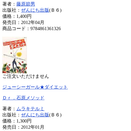
著者：
藤原節男
出版社：
ぜんにち出版
(Ｂ６)
価格：
1,400円
発売日：2012年04月
商品コード：9784861361326
ご注文いただけません
ジューシーガール★ダイエット
Ｄｒ．石原メソッド
著者：
ムラキテルミ
出版社：
ぜんにち出版
(Ｂ６)
価格：
1,300円
発売日：2012年01月