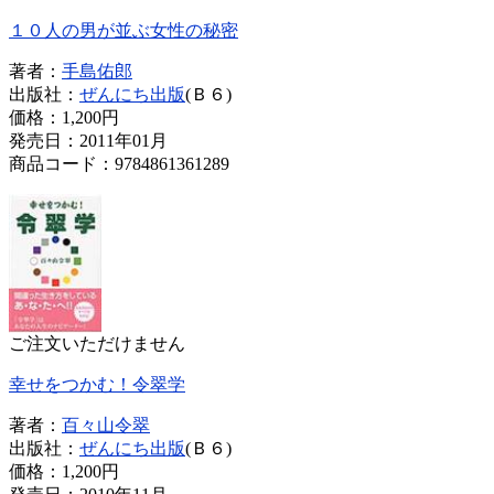
１０人の男が並ぶ女性の秘密
著者：
手島佑郎
出版社：
ぜんにち出版
(Ｂ６)
価格：
1,200円
発売日：2011年01月
商品コード：9784861361289
ご注文いただけません
幸せをつかむ！令翠学
著者：
百々山令翠
出版社：
ぜんにち出版
(Ｂ６)
価格：
1,200円