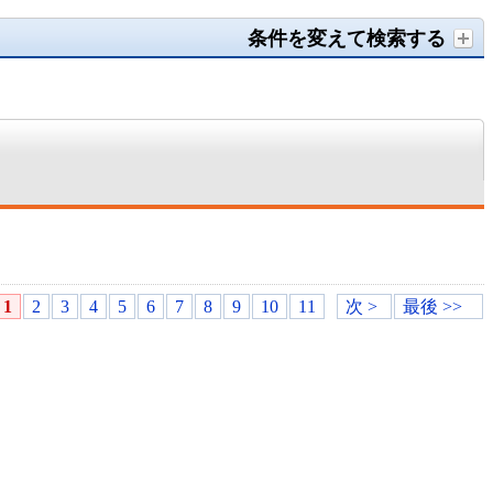
条件を変えて検索する
1
2
3
4
5
6
7
8
9
10
11
次 >
最後 >>