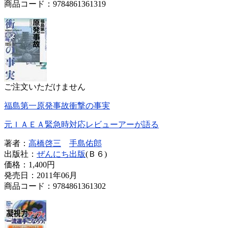
商品コード：9784861361319
ご注文いただけません
福島第一原発事故衝撃の事実
元ＩＡＥＡ緊急時対応レビューアーが語る
著者：
高橋啓三
手島佑郎
出版社：
ぜんにち出版
(Ｂ６)
価格：
1,400円
発売日：2011年06月
商品コード：9784861361302