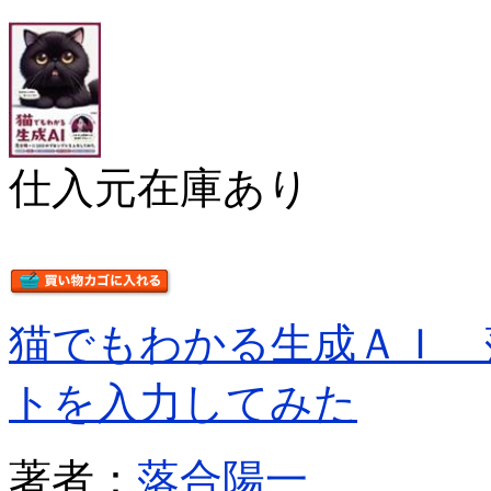
仕入元在庫あり
猫でもわかる生成ＡＩ 
トを入力してみた
著者：
落合陽一