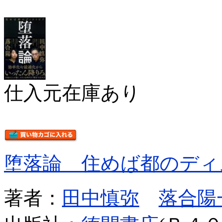
仕入元在庫あり
堕落論 住めば都のディ
著者：
田中慎弥
落合陽