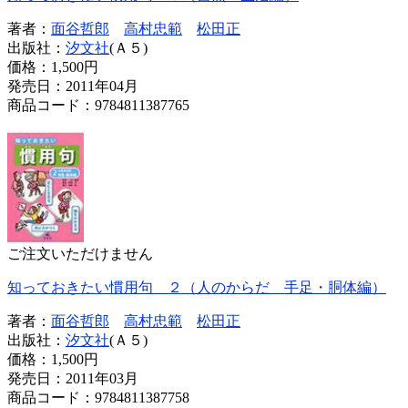
著者：
面谷哲郎
高村忠範
松田正
出版社：
汐文社
(Ａ５)
価格：
1,500円
発売日：2011年04月
商品コード：9784811387765
ご注文いただけません
知っておきたい慣用句 ２（人のからだ 手足・胴体編）
著者：
面谷哲郎
高村忠範
松田正
出版社：
汐文社
(Ａ５)
価格：
1,500円
発売日：2011年03月
商品コード：9784811387758