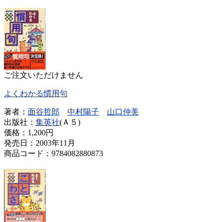
ご注文いただけません
よくわかる慣用句
著者：
面谷哲郎
中村陽子
山口仲美
出版社：
集英社
(Ａ５)
価格：
1,200円
発売日：2003年11月
商品コード：9784082880873