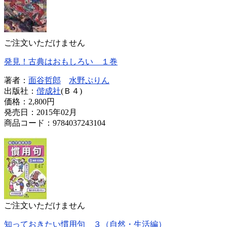
ご注文いただけません
発見！古典はおもしろい １巻
著者：
面谷哲郎
水野ぷりん
出版社：
偕成社
(Ｂ４)
価格：
2,800円
発売日：2015年02月
商品コード：9784037243104
ご注文いただけません
知っておきたい慣用句 ３（自然・生活編）