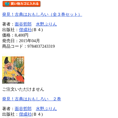
発見！古典はおもしろい（全３巻セット）
著者：
面谷哲郎
水野ぷりん
出版社：
偕成社
(Ｂ４)
価格：
8,400円
発売日：2015年04月
商品コード：9784037243319
ご注文いただけません
発見！古典はおもしろい ２巻
著者：
面谷哲郎
水野ぷりん
出版社：
偕成社
(Ｂ４)