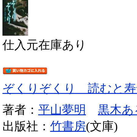
仕入元在庫あり
ぞくりぞくり 読むと寿
著者：
平山夢明
黒木あ
出版社：
竹書房
(文庫)