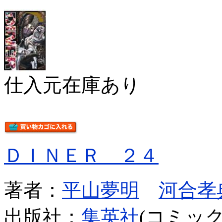
仕入元在庫あり
ＤＩＮＥＲ ２４
著者：
平山夢明
河合孝
出版社：
集英社
(コミック