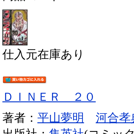
仕入元在庫あり
ＤＩＮＥＲ ２０
著者：
平山夢明
河合孝
出版社：
集英社
(コミック