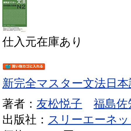
仕入元在庫あり
新完全マスター文法日本
著者：
友松悦子
福島佐
出版社：
スリーエーネッ