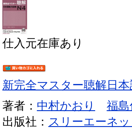
仕入元在庫あり
新完全マスター聴解日本
著者：
中村かおり
福島
出版社：
スリーエーネッ