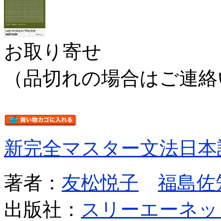
お取り寄せ
（品切れの場合はご連絡
新完全マスター文法日本
著者：
友松悦子
福島佐
出版社：
スリーエーネッ