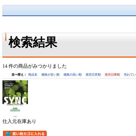
検索結果
14 件の商品がみつかりました
並べ替え：
商品名
価格が安い順
価格の高い順
発売日昇順
発売日降順
売れて
仕入元在庫あり