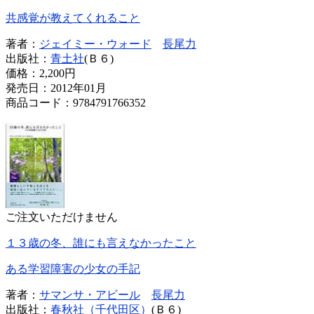
共感覚が教えてくれること
著者：
ジェイミー・ウォード
長尾力
出版社：
青土社
(Ｂ６)
価格：
2,200円
発売日：2012年01月
商品コード：9784791766352
ご注文いただけません
１３歳の冬、誰にも言えなかったこと
ある学習障害の少女の手記
著者：
サマンサ・アビール
長尾力
出版社：
春秋社（千代田区）
(Ｂ６)