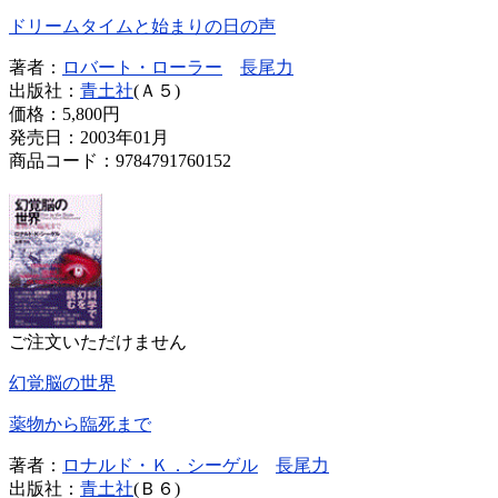
ドリームタイムと始まりの日の声
著者：
ロバート・ローラー
長尾力
出版社：
青土社
(Ａ５)
価格：
5,800円
発売日：2003年01月
商品コード：9784791760152
ご注文いただけません
幻覚脳の世界
薬物から臨死まで
著者：
ロナルド・Ｋ．シーゲル
長尾力
出版社：
青土社
(Ｂ６)