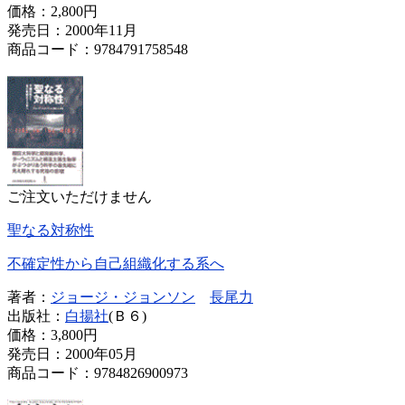
価格：
2,800円
発売日：2000年11月
商品コード：9784791758548
ご注文いただけません
聖なる対称性
不確定性から自己組織化する系へ
著者：
ジョージ・ジョンソン
長尾力
出版社：
白揚社
(Ｂ６)
価格：
3,800円
発売日：2000年05月
商品コード：9784826900973