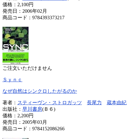
価格：
2,100円
発売日：2006年02月
商品コード：9784393373217
ご注文いただけません
Ｓｙｎｃ
なぜ自然はシンクロしたがるのか
著者：
スティーヴン・ストロガッツ
長尾力
蔵本由紀
出版社：
早川書房
(Ｂ６)
価格：
2,200円
発売日：2005年03月
商品コード：9784152086266