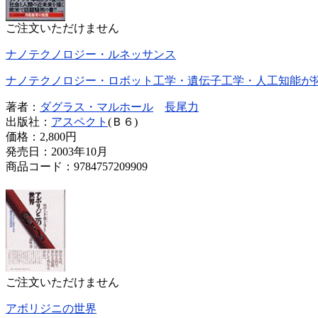
ご注文いただけません
ナノテクノロジー・ルネッサンス
ナノテクノロジー・ロボット工学・遺伝子工学・人工知能が
著者：
ダグラス・マルホール
長尾力
出版社：
アスペクト
(Ｂ６)
価格：
2,800円
発売日：2003年10月
商品コード：9784757209909
ご注文いただけません
アボリジニの世界