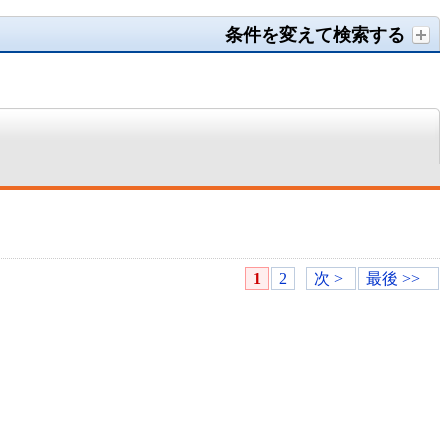
条件を変えて検索する
1
2
次 >
最後 >>