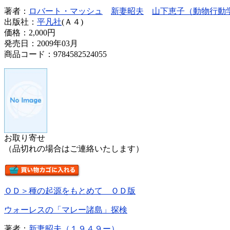
著者：
ロバート・マッシュ
新妻昭夫
山下恵子（動物行動
出版社：
平凡社
(Ａ４)
価格：
2,000円
発売日：2009年03月
商品コード：9784582524055
お取り寄せ
（品切れの場合はご連絡いたします）
ＯＤ＞種の起源をもとめて ＯＤ版
ウォーレスの「マレー諸島」探検
著者：
新妻昭夫（１９４９ー）