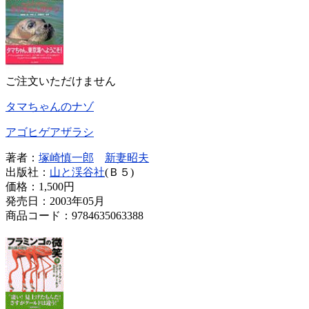
ご注文いただけません
タマちゃんのナゾ
アゴヒゲアザラシ
著者：
塚崎慎一郎
新妻昭夫
出版社：
山と渓谷社
(Ｂ５)
価格：
1,500円
発売日：2003年05月
商品コード：9784635063388