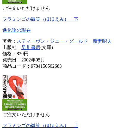
ご注文いただけません
フラミンゴの微笑（ほほえみ） 下
進化論の現在
著者：
スティーヴン・ジェー・グールド
新妻昭夫
出版社：
早川書房
(文庫)
価格：
820円
発売日：2002年05月
商品コード：9784150502683
ご注文いただけません
フラミンゴの微笑（ほほえみ） 上