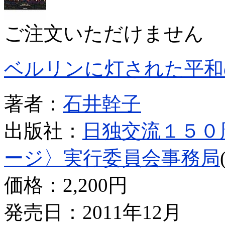
ご注文いただけません
ベルリンに灯された平和
著者：
石井幹子
出版社：
日独交流１５０
ージ〉実行委員会事務局
価格：
2,200円
発売日：2011年12月