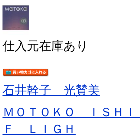
仕入元在庫あり
石井幹子 光賛美
ＭＯＴＯＫＯ ＩＳＨＩ
Ｆ ＬＩＧＨ