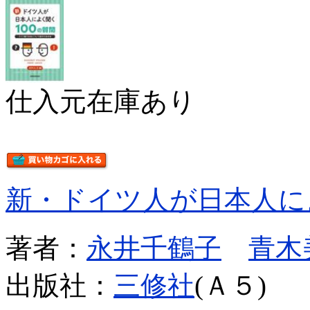
仕入元在庫あり
新・ドイツ人が日本人に
著者：
永井千鶴子
青木
出版社：
三修社
(Ａ５)