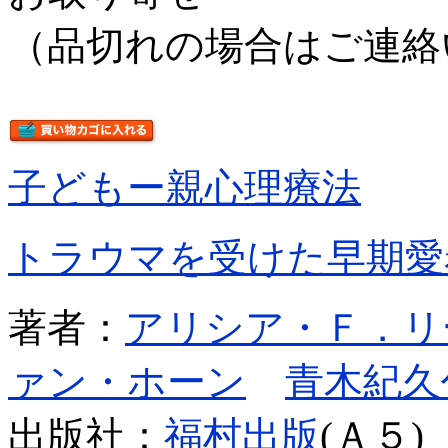
（品切れの場合はご連絡
子どもー親心理療法
トラウマを受けた早期愛
著者：
アリシア・Ｆ．リ
ァン・ホーン
青木紀久
出版社：
福村出版
(Ａ５)