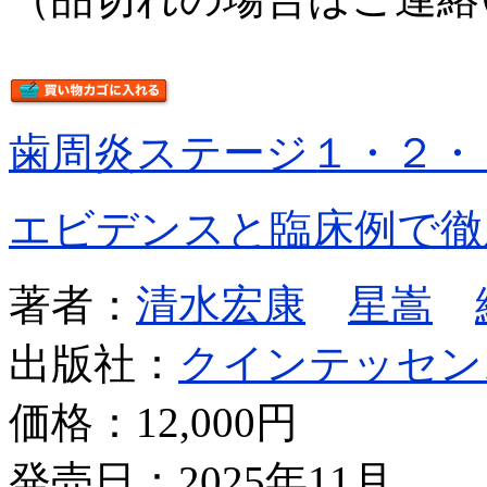
歯周炎ステージ１・２・
エビデンスと臨床例で徹
著者：
清水宏康
星嵩
出版社：
クインテッセン
価格：
12,000円
発売日：2025年11月