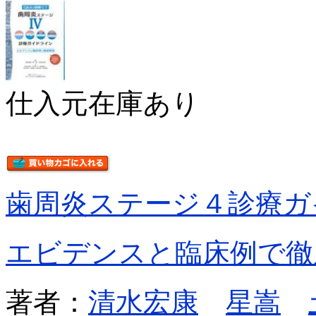
仕入元在庫あり
歯周炎ステージ４診療ガ
エビデンスと臨床例で徹
著者：
清水宏康
星嵩