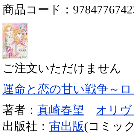
商品コード：9784776742
ご注文いただけません
運命と恋の甘い戦争～ロ
著者：
真崎春望
オリヴ
出版社：
宙出版
(コミック