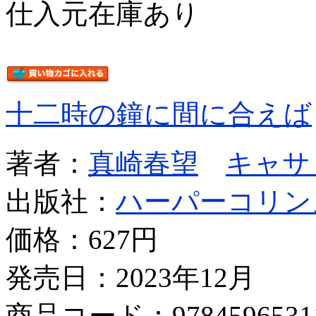
仕入元在庫あり
十二時の鐘に間に合えば
著者：
真崎春望
キャサ
出版社：
ハーパーコリン
価格：
627円
発売日：2023年12月
商品コード：9784596531