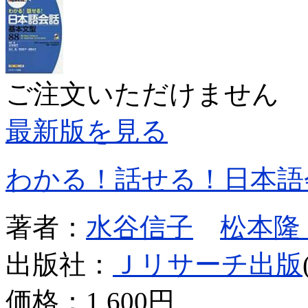
ご注文いただけません
最新版を見る
わかる！話せる！日本語
著者：
水谷信子
松本隆
出版社：
Ｊリサーチ出版
価格：
1,600円