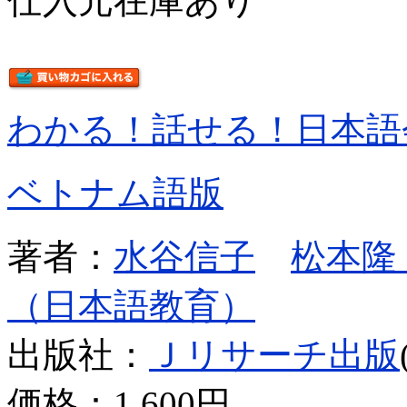
仕入元在庫あり
わかる！話せる！日本語
ベトナム語版
著者：
水谷信子
松本隆
（日本語教育）
出版社：
Ｊリサーチ出版
価格：
1,600円