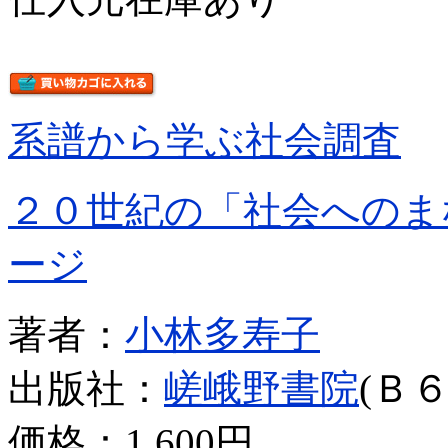
系譜から学ぶ社会調査
２０世紀の「社会へのま
ージ
著者：
小林多寿子
出版社：
嵯峨野書院
(Ｂ６
価格：
1,600円