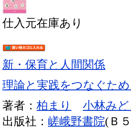
仕入元在庫あり
新・保育と人間関係
理論と実践をつなぐため
著者：
柏まり
小林みど
出版社：
嵯峨野書院
(Ｂ５