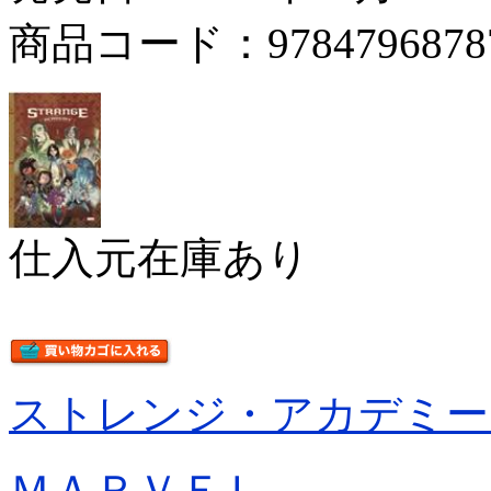
商品コード：9784796878
仕入元在庫あり
ストレンジ・アカデミー
ＭＡＲＶＥＬ