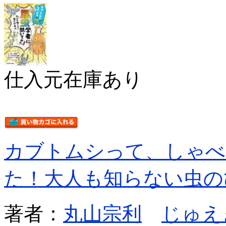
仕入元在庫あり
カブトムシって、しゃべ
た！大人も知らない虫の
著者：
丸山宗利
じゅえ