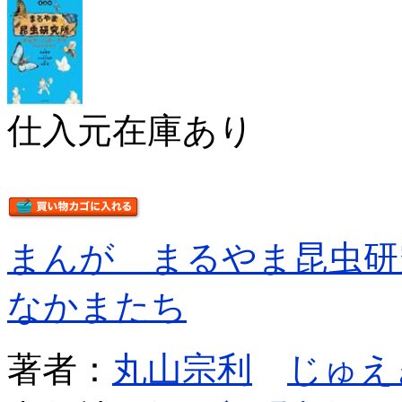
仕入元在庫あり
まんが まるやま昆虫研
なかまたち
著者：
丸山宗利
じゅえ