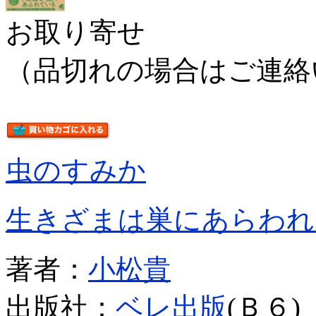
お取り寄せ
（品切れの場合はご連絡
虫のすみか
生きざまは巣にあらわれ
著者：
小松貴
出版社：
ベレ出版
(Ｂ６)