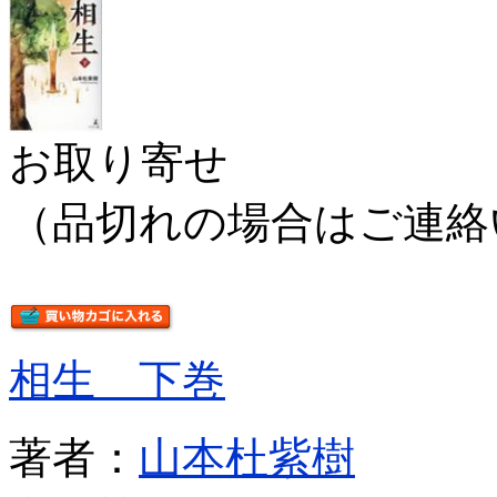
お取り寄せ
（品切れの場合はご連絡
相生 下巻
著者：
山本杜紫樹