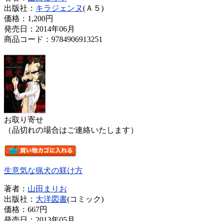
出版社：
キラジェンヌ
(Ａ５)
価格：
1,200円
発売日：2014年06月
商品コード：9784906913251
お取り寄せ
（品切れの場合はご連絡いたします）
生意気な猟犬の躾け方
著者：
山田まりお
出版社：
大洋図書
(コミック)
価格：
667円
発売日：2013年05月