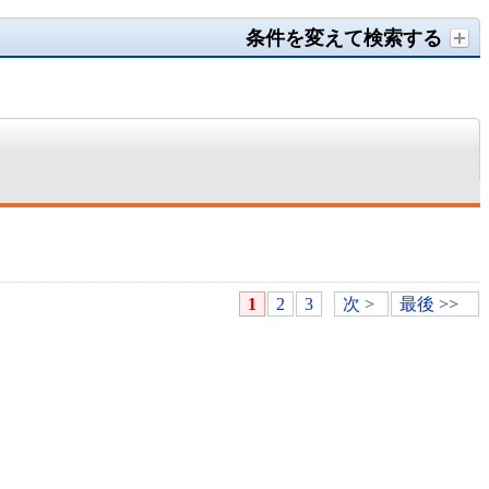
条件を変えて検索する
1
2
3
次 >
最後 >>