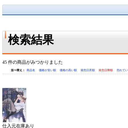
検索結果
45 件の商品がみつかりました
並べ替え：
商品名
価格が安い順
価格の高い順
発売日昇順
発売日降順
売れて
仕入元在庫あり