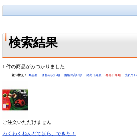
検索結果
1 件の商品がみつかりました
並べ替え：
商品名
価格が安い順
価格の高い順
発売日昇順
発売日降順
売れて
ご注文いただけません
わくわくねんどでほら、できた！