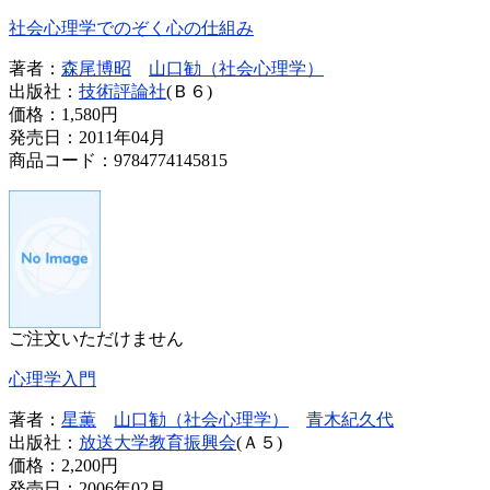
社会心理学でのぞく心の仕組み
著者：
森尾博昭
山口勧（社会心理学）
出版社：
技術評論社
(Ｂ６)
価格：
1,580円
発売日：2011年04月
商品コード：9784774145815
ご注文いただけません
心理学入門
著者：
星薫
山口勧（社会心理学）
青木紀久代
出版社：
放送大学教育振興会
(Ａ５)
価格：
2,200円
発売日：2006年02月