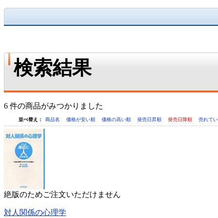
検索結果
6 件の商品がみつかりました
並べ替え：
商品名
価格が安い順
価格の高い順
発売日昇順
発売日降順
売れて
絶版のためご注文いただけません
対人関係の心理学