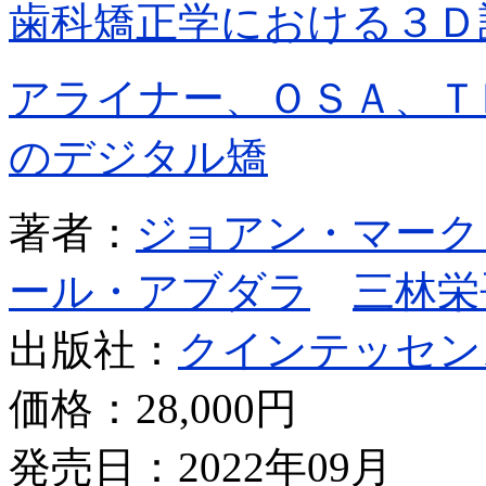
歯科矯正学における３Ｄ
アライナー、ＯＳＡ、Ｔ
のデジタル矯
著者：
ジョアン・マーク
ール・アブダラ
三林栄
出版社：
クインテッセン
価格：
28,000円
発売日：2022年09月