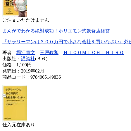
ご注文いただけません
まんがでわかる絶対成功！ホリエモン式飲食店経営
『サラリーマンは３００万円で小さな会社を買いなさい』外
著者：
堀江貴文
三戸政和
ＮＩＣＯＭＩＣＨＩＨＩＲＯ
出版社：
講談社
(Ｂ６)
価格：
1,100円
発売日：2019年02月
商品コード：9784065149836
仕入元在庫あり