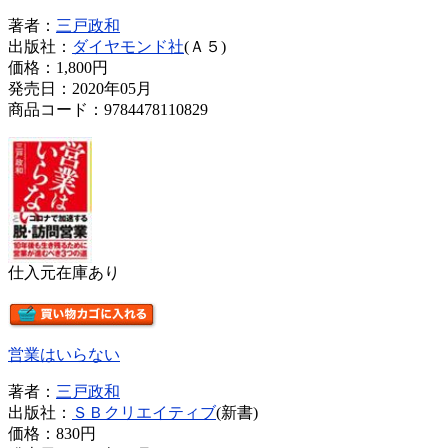
著者：
三戸政和
出版社：
ダイヤモンド社
(Ａ５)
価格：
1,800円
発売日：2020年05月
商品コード：9784478110829
仕入元在庫あり
営業はいらない
著者：
三戸政和
出版社：
ＳＢクリエイティブ
(新書)
価格：
830円