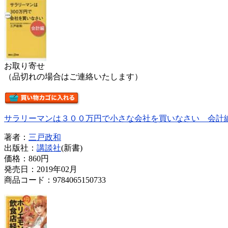
お取り寄せ
（品切れの場合はご連絡いたします）
サラリーマンは３００万円で小さな会社を買いなさい 会計
著者：
三戸政和
出版社：
講談社
(新書)
価格：
860円
発売日：2019年02月
商品コード：9784065150733