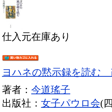
仕入元在庫あり
ヨハネの黙示録を読む 
著者：
今道瑤子
出版社：
女子パウロ会
(