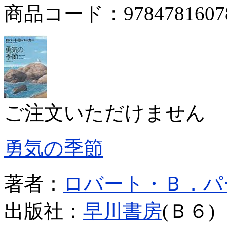
商品コード：9784781607
ご注文いただけません
勇気の季節
著者：
ロバート・Ｂ．パ
出版社：
早川書房
(Ｂ６)