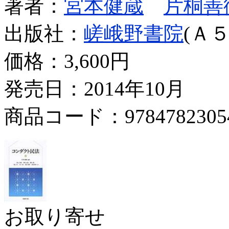
著者：
宮本健蔵
片桐善
出版社：
嵯峨野書院
(Ａ５
価格：
3,600円
発売日：2014年10月
商品コード：9784782305
お取り寄せ