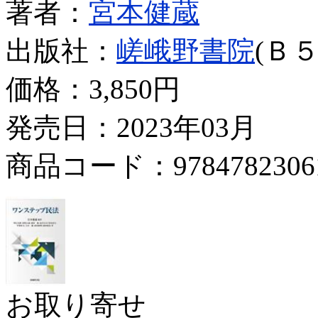
著者：
宮本健蔵
出版社：
嵯峨野書院
(Ｂ５
価格：
3,850円
発売日：2023年03月
商品コード：9784782306
お取り寄せ