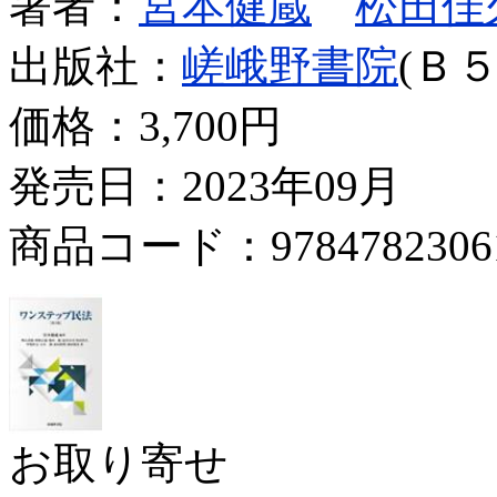
著者：
宮本健蔵
松田佳
出版社：
嵯峨野書院
(Ｂ５
価格：
3,700円
発売日：2023年09月
商品コード：9784782306
お取り寄せ