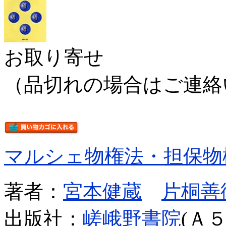
お取り寄せ
（品切れの場合はご連絡
マルシェ物権法・担保物
著者：
宮本健蔵
片桐善
出版社：
嵯峨野書院
(Ａ５