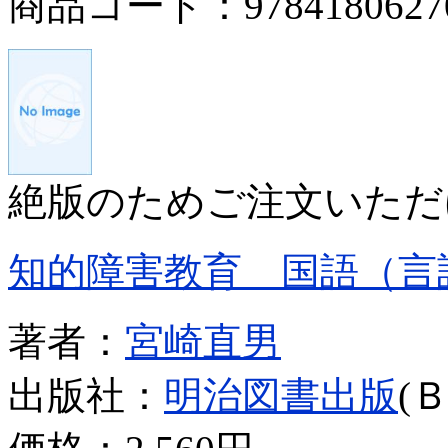
商品コード：9784180627
絶版のためご注文いただ
知的障害教育 国語（言
著者：
宮崎直男
出版社：
明治図書出版
(