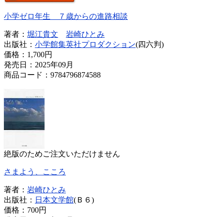
小学ゼロ年生 ７歳からの進路相談
著者：
堀江貴文
岩崎ひとみ
出版社：
小学館集英社プロダクション
(四六判)
価格：
1,700円
発売日：2025年09月
商品コード：9784796874588
絶版のためご注文いただけません
さまよう、こころ
著者：
岩崎ひとみ
出版社：
日本文学館
(Ｂ６)
価格：
700円